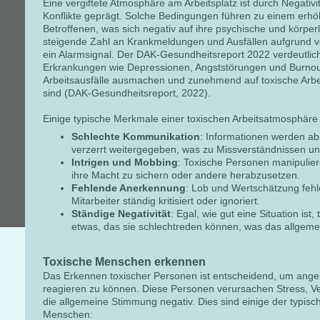
Eine vergiftete Atmosphäre am Arbeitsplatz ist durch Negativ
Konflikte geprägt. Solche Bedingungen führen zu einem erhöh
Betroffenen, was sich negativ auf ihre psychische und körper
steigende Zahl an Krankmeldungen und Ausfällen aufgrund v
ein Alarmsignal. Der DAK-Gesundheitsreport 2022 verdeutlic
Erkrankungen wie Depressionen, Angststörungen und Burnou
Arbeitsausfälle ausmachen und zunehmend auf toxische Arbe
sind (DAK-Gesundheitsreport, 2022).
Einige typische Merkmale einer toxischen Arbeitsatmosphäre 
Schlechte Kommunikation
: Informationen werden ab
verzerrt weitergegeben, was zu Missverständnissen und
Intrigen und Mobbing
: Toxische Personen manipulie
ihre Macht zu sichern oder andere herabzusetzen.
Fehlende Anerkennung
: Lob und Wertschätzung fehl
Mitarbeiter ständig kritisiert oder ignoriert.
Ständige Negativität
: Egal, wie gut eine Situation is
etwas, das sie schlechtreden können, was das allgemein
Toxische Menschen erkennen
Das Erkennen toxischer Personen ist entscheidend, um ange
reagieren zu können. Diese Personen verursachen Stress, V
die allgemeine Stimmung negativ. Dies sind einige der typisc
Menschen: