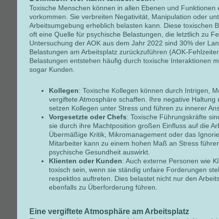
Toxische Menschen können in allen Ebenen und Funktionen
vorkommen. Sie verbreiten Negativität, Manipulation oder un
Arbeitsumgebung erheblich belasten kann. Diese toxischen B
oft eine Quelle für psychische Belastungen, die letztlich zu Fe
Untersuchung der AOK aus dem Jahr 2022 sind 30% der Langz
Belastungen am Arbeitsplatz zurückzuführen (AOK-Fehlzeiten
Belastungen entstehen häufig durch toxische Interaktionen m
sogar Kunden.
Kollegen
: Toxische Kollegen können durch Intrigen, Mo
vergiftete Atmosphäre schaffen. Ihre negative Haltung
setzen Kollegen unter Stress und führen zu innerer A
Vorgesetzte oder Chefs
: Toxische Führungskräfte si
sie durch ihre Machtposition großen Einfluss auf die 
Übermäßige Kritik, Mikromanagement oder das Ignorie
Mitarbeiter kann zu einem hohen Maß an Stress führen, 
psychische Gesundheit auswirkt.
Klienten oder Kunden
: Auch externe Personen wie K
toxisch sein, wenn sie ständig unfaire Forderungen st
respektlos auftreten. Dies belastet nicht nur den Arbeit
ebenfalls zu Überforderung führen.
Eine vergiftete Atmosphäre am Arbeitsplatz