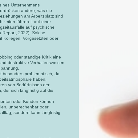
 eines Unternehmens
terdrücken andere, was die
eziehungen am Arbeitsplatz sind
hlzeiten führen. Laut einer
eitausfälle auf psychische
-Report, 2022). Solche
it Kollegen, Vorgesetzten oder
bbing oder ständige Kritik eine
 und destruktive Verhaltensweisen
nspannung.
nd besonders problematisch, da
Arbeitsatmosphäre haben.
ren von Bedürfnissen der
der sich langfristig auf die
lienten oder Kunden können
ellen, unberechenbar oder
salltag, sondern kann langfristig