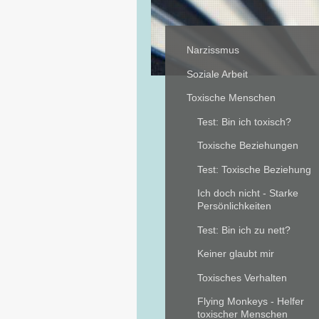
Narzissmus
Soziale Arbeit
Toxische Menschen
Test: Bin ich toxisch?
Toxische Beziehungen
Test: Toxische Beziehung
Ich doch nicht - Starke
Persönlichkeiten
Test: Bin ich zu nett?
Keiner glaubt mir
Toxisches Verhalten
Flying Monkeys - Helfer
toxischer Menschen