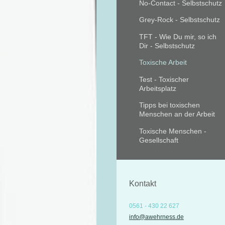
No-Contact - Selbstschutz
Grey-Rock - Selbstschutz
TFT - Wie Du mir, so ich
Dir - Selbstschutz
Toxische Arbeit
Test - Toxischer
Arbeitsplatz
Tipps bei toxischen
Menschen an der Arbeit
Toxische Menschen -
Gesellschaft
Kontakt
0561 - 430 22 627
info@awehrness.de