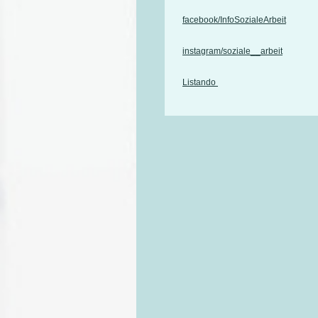
facebook/InfoSozialeArbeit
instagram/soziale__arbeit
Listando