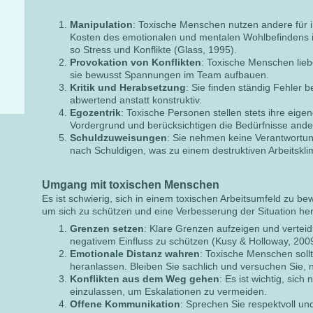
Manipulation
: Toxische Menschen nutzen andere für i
Kosten des emotionalen und mentalen Wohlbefindens i
so Stress und Konflikte (Glass, 1995).
Provokation von Konflikten
: Toxische Menschen lieb
sie bewusst Spannungen im Team aufbauen.
Kritik und Herabsetzung
: Sie finden ständig Fehler b
abwertend anstatt konstruktiv.
Egozentrik
: Toxische Personen stellen stets ihre eige
Vordergrund und berücksichtigen die Bedürfnisse and
Schuldzuweisungen
: Sie nehmen keine Verantwortu
nach Schuldigen, was zu einem destruktiven Arbeitsklim
Umgang mit toxischen Menschen
Es ist schwierig, sich in einem toxischen Arbeitsumfeld zu be
um sich zu schützen und eine Verbesserung der Situation he
Grenzen setzen
: Klare Grenzen aufzeigen und verteid
negativem Einfluss zu schützen (Kusy & Holloway, 2009
Emotionale Distanz wahren
: Toxische Menschen sollt
heranlassen. Bleiben Sie sachlich und versuchen Sie, n
Konflikten aus dem Weg gehen
: Es ist wichtig, sich
einzulassen, um Eskalationen zu vermeiden.
Offene Kommunikation
: Sprechen Sie respektvoll un