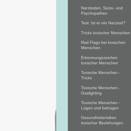
Narzissten, Sozio- und
Psychopathen
Test: Ist er ein Narzisst?
Tricks toxischer Menschen
Red Flags bei toxischen
Menschen
Erkennungszeichen
toxischer Menschen
Toxische Menschen -
Tricks
Toxische Menschen -
Gaslighting
Toxische Menschen -
Lügen und betrügen
Gesundheitsrisiken
toxischer Beziehungen