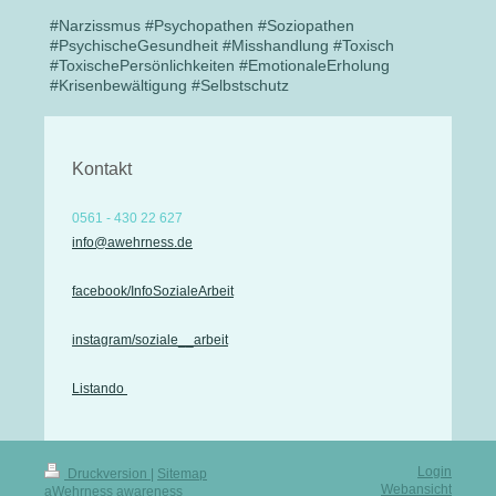
#Narzissmus #Psychopathen #Soziopathen
#PsychischeGesundheit #Misshandlung #Toxisch
#ToxischePersönlichkeiten #EmotionaleErholung
#Krisenbewältigung #Selbstschutz
Kontakt
0561 - 430 22 627
info@awehrness.de
facebook/InfoSozialeArbeit
instagram/soziale__arbeit
Listando
Login
Druckversion
|
Sitemap
Webansicht
aWehrness awareness